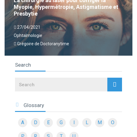
La chirurgie au laser pour corriger la
Myopie, Hypermétropie, Astigmatisme et
Presbytie
27/04/2021
Ophtalmologie
Grégoire de Doctoranytime
Search
Search
Glossary
A
D
E
G
I
L
M
O
P
R
S
T
U