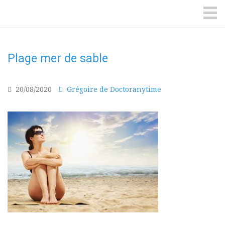
DoctorAnyTime
You
are
ME
in
good
hands!
Plage mer de sable
20/08/2020
Grégoire de Doctoranytime