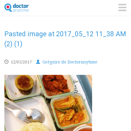
DoctorAnyTime
You
are
ME
in
good
hands!
Pasted image at 2017_05_12 11_38 AM
(2) (1)
12/05/2017
Grégoire de Doctoranytime