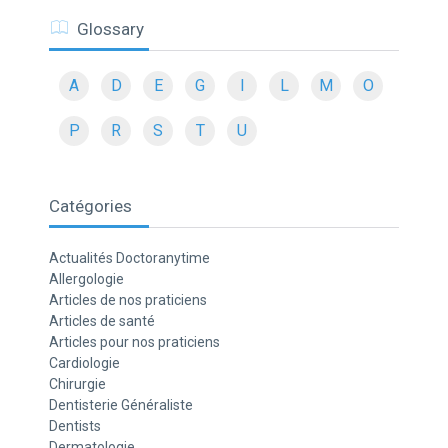
Glossary
A
D
E
G
I
L
M
O
P
R
S
T
U
Catégories
Actualités Doctoranytime
Allergologie
Articles de nos praticiens
Articles de santé
Articles pour nos praticiens
Cardiologie
Chirurgie
Dentisterie Généraliste
Dentists
Dermatologie