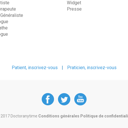
tiste
Widget
érapeute
Presse
 Généraliste
ogue
the
ogue
Patient, inscrivez-vous
|
Praticien, inscrivez-vous
DoctorAnyTime
DoctorAnyT
DoctorAn
at
at
at
 2017 Doctoranytime
Conditions générales
Politique de confidential