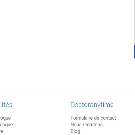
lités
Doctoranytime
logue
Formulaire de contact
ologue
Nous recrutons
re
Blog