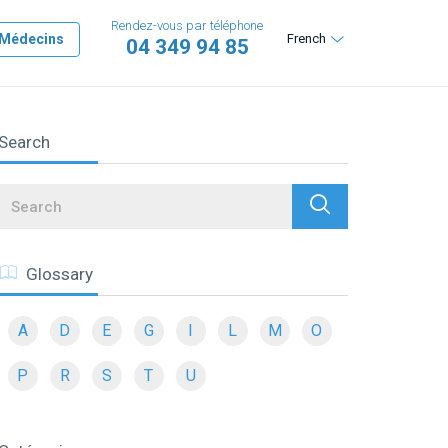
Rendez-vous par téléphone
Médecins
French
04 349 94 85
Search
Search
Glossary
A
D
E
G
I
L
M
O
P
R
S
T
U