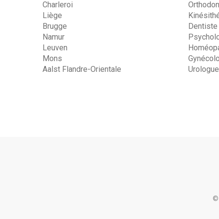
Charleroi
Orthodon
Liège
Kinésith
Brugge
Dentiste
Namur
Psychol
Leuven
Homéopa
Mons
Gynécol
Aalst Flandre-Orientale
Urologue
©