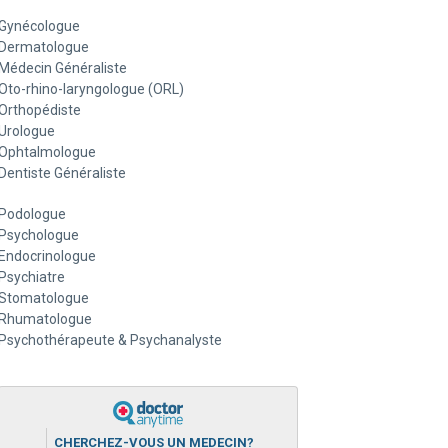
Gynécologue
Dermatologue
Médecin Généraliste
Oto-rhino-laryngologue (ORL)
Orthopédiste
Urologue
Ophtalmologue
Dentiste Généraliste
Podologue
Psychologue
Endocrinologue
Psychiatre
Stomatologue
Rhumatologue
Psychothérapeute & Psychanalyste
CHERCHEZ-VOUS UN MEDECIN?