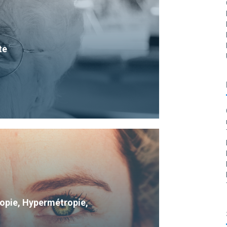
te
Myopie, Hypermétropie,