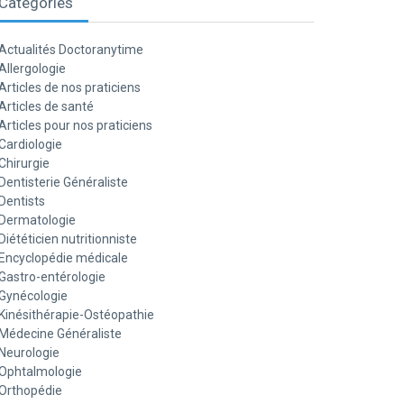
Catégories
Actualités Doctoranytime
Allergologie
Articles de nos praticiens
Articles de santé
Articles pour nos praticiens
Cardiologie
Chirurgie
Dentisterie Généraliste
Dentists
Dermatologie
Diététicien nutritionniste
Encyclopédie médicale
Gastro-entérologie
Gynécologie
Kinésithérapie-Ostéopathie
Médecine Généraliste
Neurologie
Ophtalmologie
Orthopédie