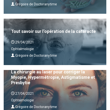
Grégoire de Doctoranytime
Tout savoir sur l’opération de la cataracte
29/04/2021
Ophtalmologie
Grégoire de Doctoranytime
La chirurgie au laser pour corriger la
Myopie, Hypermétropie, Astigmatisme et
Presbytie
27/04/2021
Ophtalmologie
Grégoire de Doctoranytime