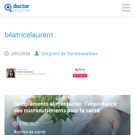
DoctorAnyTime
You
are
ME
in
good
hands!
béatricelaurent
2/05/2018
Grégoire de Doctoranytime
Compléments alimentaires : l’importance
des micronutriments pour la santé
7/06/2021
Articles de santé