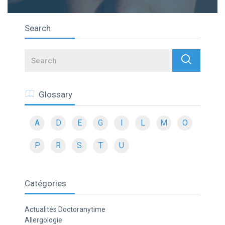
Search
Search
Glossary
A
D
E
G
I
L
M
O
P
R
S
T
U
Catégories
Actualités Doctoranytime
Allergologie