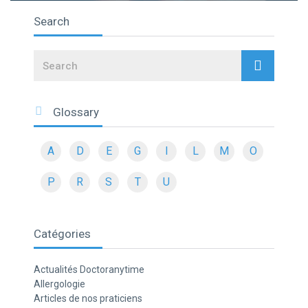
Search
Search
Glossary
A
D
E
G
I
L
M
O
P
R
S
T
U
Catégories
Actualités Doctoranytime
Allergologie
Articles de nos praticiens