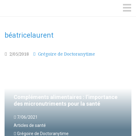
DoctorAnyTime
You
are
ME
in
good
hands!
béatricelaurent
2/05/2018
Grégoire de Doctoranytime
Compléments alimentaires : l’importance
des micronutriments pour la santé
7/06/2021
Articles de santé
Grégoire de Doctoranytime