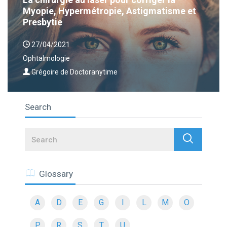
Myopie, Hypermétropie, Astigmatisme et
Presbytie
27/04/2021
Ophtalmologie
Grégoire de Doctoranytime
Search
Search
Glossary
A
D
E
G
I
L
M
O
P
R
S
T
U