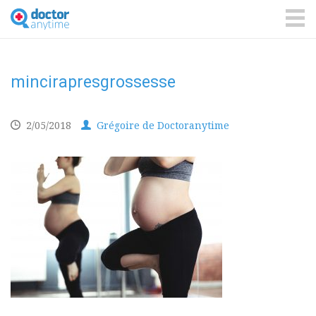
DoctorAnyTime
You
are
ME
in
good
hands!
mincirapresgrossesse
2/05/2018
Grégoire de Doctoranytime