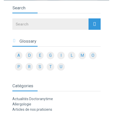
Search
Search
Glossary
A
D
E
G
I
L
M
O
P
R
S
T
U
Catégories
Actualités Doctoranytime
Allergologie
Articles de nos praticiens