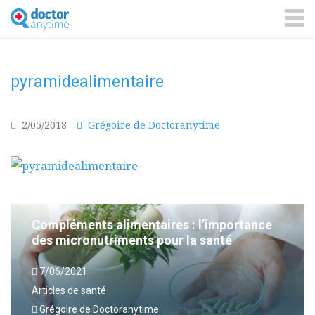
DoctorAnyTime
You
are
ME
in
good
hands!
pyramidealimentaire
2/05/2018
Grégoire de Doctoranytime
Compléments alimentaires : l’importance
des micronutriments pour la santé
7/06/2021
Articles de santé
Grégoire de Doctoranytime