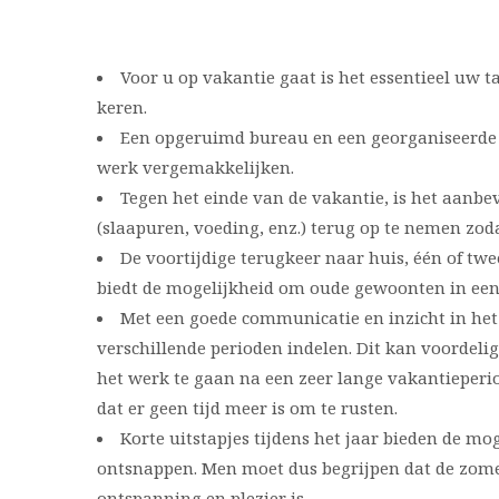
Voor u op vakantie gaat is het essentieel uw t
keren.
Een opgeruimd bureau en een georganiseerde
werk vergemakkelijken.
Tegen het einde van de vakantie, is het aanbe
(slaapuren, voeding, enz.) terug op te nemen zod
De voortijdige terugkeer naar huis, één of tw
biedt de mogelijkheid om oude gewoonten in een 
Met een goede communicatie en inzicht in he
verschillende perioden indelen. Dit kan voordeli
het werk te gaan na een zeer lange vakantieper
dat er geen tijd meer is om te rusten.
Korte uitstapjes tijdens het jaar bieden de mo
ontsnappen. Men moet dus begrijpen dat de zome
ontspanning en plezier is.