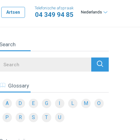
Telefonische afspraak
Artsen
Nederlands
04 349 94 85
Search
Search
Glossary
A
D
E
G
I
L
M
O
P
R
S
T
U