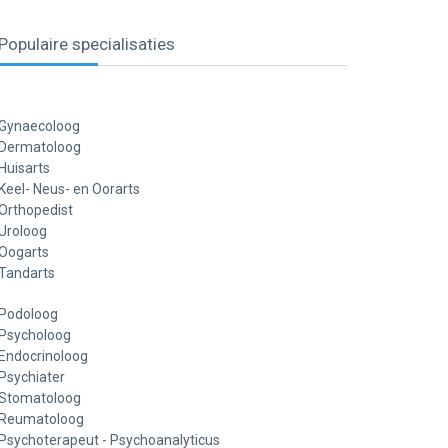
Populaire specialisaties
Gynaecoloog
Dermatoloog
Huisarts
Keel- Neus- en Oorarts
Orthopedist
Uroloog
Oogarts
Tandarts
Podoloog
Psycholoog
Endocrinoloog
Psychiater
Stomatoloog
Reumatoloog
Psychoterapeut - Psychoanalyticus