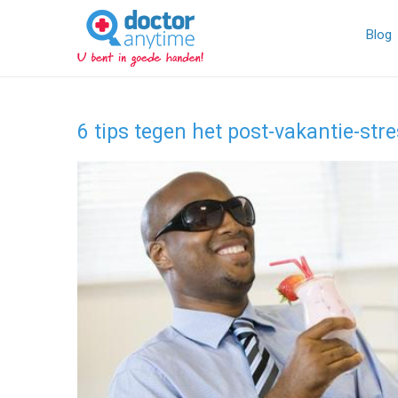
DoctorAnyTime
You
are
Blog
in
good
hands!
6 tips tegen het post-vakantie-st