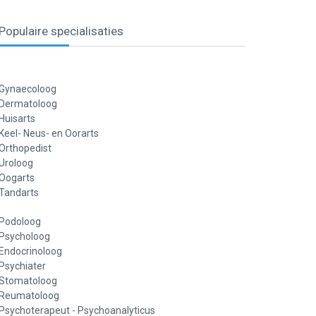
Populaire specialisaties
Gynaecoloog
Dermatoloog
Huisarts
Keel- Neus- en Oorarts
Orthopedist
Uroloog
Oogarts
Tandarts
Podoloog
Psycholoog
Endocrinoloog
Psychiater
Stomatoloog
Reumatoloog
Psychoterapeut - Psychoanalyticus