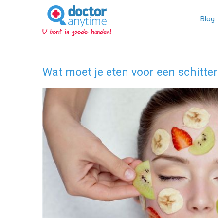
DoctorAnyTime
You
are
Blog
in
good
hands!
Wat moet je eten voor een schitte