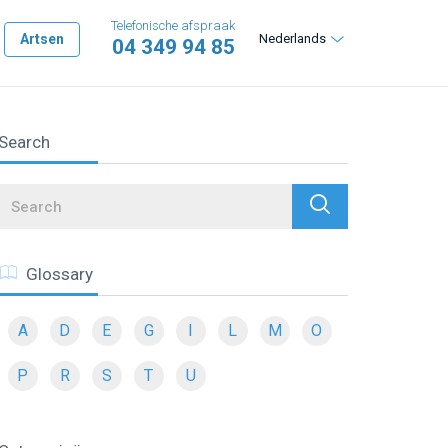
Telefonische afspraak
Artsen
Nederlands
04 349 94 85
Search
Search
Glossary
A
D
E
G
I
L
M
O
P
R
S
T
U