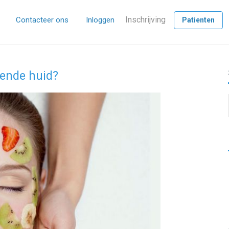
Inschrijving
Contacteer ons
Inloggen
Patienten
rende huid?