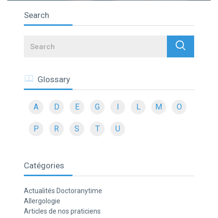
Search
Search
Glossary
A
D
E
G
I
L
M
O
P
R
S
T
U
Catégories
Actualités Doctoranytime
Allergologie
Articles de nos praticiens