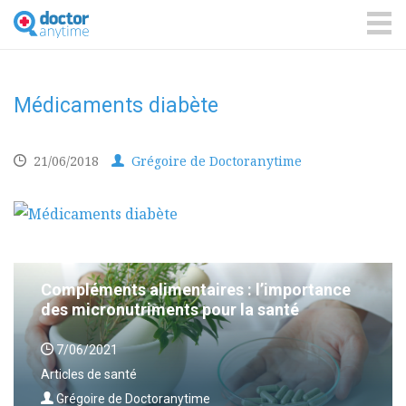
DoctorAnyTime
You
are
ME
in
good
hands!
Médicaments diabète
21/06/2018
Grégoire de Doctoranytime
Compléments alimentaires : l’importance
des micronutriments pour la santé
7/06/2021
Articles de santé
Grégoire de Doctoranytime