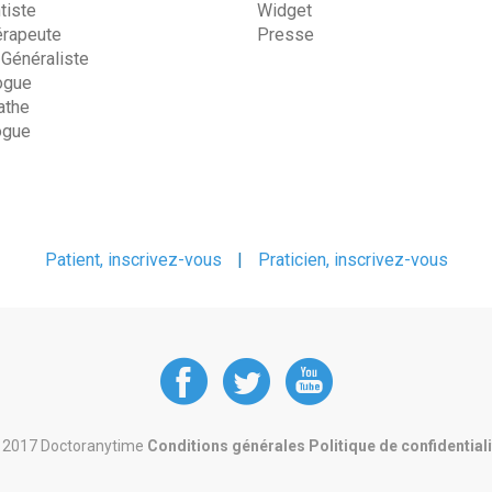
tiste
Widget
érapeute
Presse
 Généraliste
ogue
the
ogue
Patient, inscrivez-vous
|
Praticien, inscrivez-vous
DoctorAnyTime
DoctorAnyT
DoctorAn
at
at
at
 2017 Doctoranytime
Conditions générales
Politique de confidential