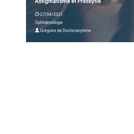
Astigmatisme et Presbytie
27/04/2021
Ophtalmologie
Grégoire de Doctoranytime