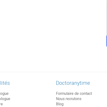
lités
Doctoranytime
logue
Formulaire de contact
ologue
Nous recrutons
re
Blog