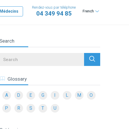
Rendez-vous par téléphone
Médecins
French
04 349 94 85
Search
Search
Glossary
A
D
E
G
I
L
M
O
P
R
S
T
U