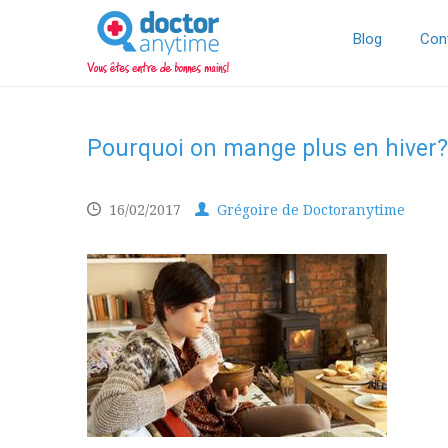
DoctorAnyTime
You
are
Blog
Con
in
good
hands!
Pourquoi on mange plus en hiver?
16/02/2017
Grégoire de Doctoranytime