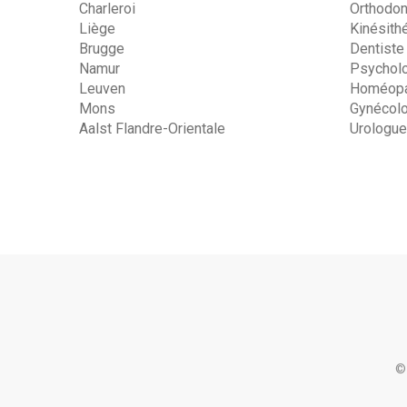
Charleroi
Orthodon
Liège
Kinésith
Brugge
Dentiste
Namur
Psychol
Leuven
Homéopa
Mons
Gynécol
Aalst Flandre-Orientale
Urologue
©