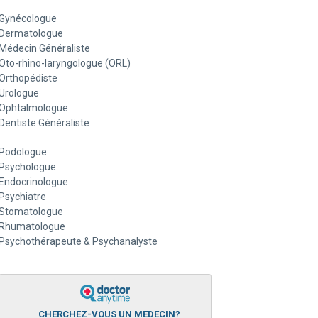
Gynécologue
Dermatologue
Médecin Généraliste
Oto-rhino-laryngologue (ORL)
Orthopédiste
Urologue
Ophtalmologue
Dentiste Généraliste
Podologue
Psychologue
Endocrinologue
Psychiatre
Stomatologue
Rhumatologue
Psychothérapeute & Psychanalyste
CHERCHEZ-VOUS UN MEDECIN?