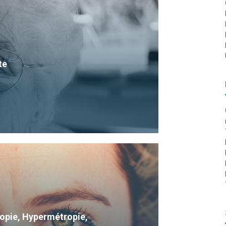
te
Myopie, Hypermétropie,