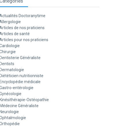
Catégories
Actualités Doctoranytime
Allergologie
Articles de nos praticiens
Articles de santé
Articles pour nos praticiens
Cardiologie
Chirurgie
Dentisterie Généraliste
Dentists
Dermatologie
Diététicien nutritionniste
Encyclopédie médicale
Gastro-entérologie
Gynécologie
Kinésithérapie-Ostéopathie
Médecine Généraliste
Neurologie
Ophtalmologie
Orthopédie