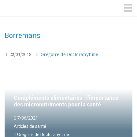
DoctorAnyTime
You
are
ME
in
good
hands!
Borremans
23/01/2018
Grégoire de Doctoranytime
Compléments alimentaires : l’importance
des micronutriments pour la santé
7/06/2021
Articles de santé
Grégoire de Doctoranytime