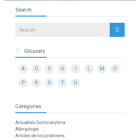
Search
Search
Glossary
A
D
E
G
I
L
M
O
P
R
S
T
U
Catégories
Actualités Doctoranytime
Allergologie
Articles de nos praticiens