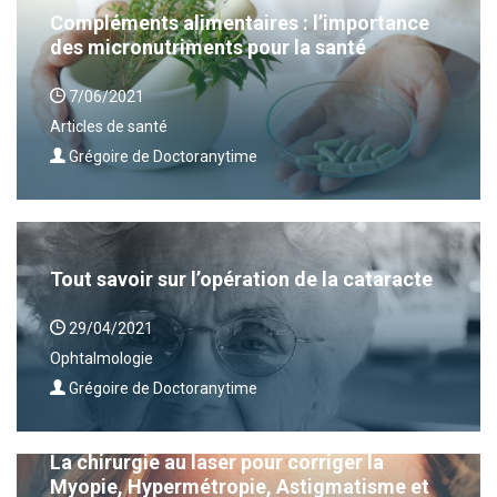
Compléments alimentaires : l’importance
des micronutriments pour la santé
7/06/2021
Articles de santé
Grégoire de Doctoranytime
Tout savoir sur l’opération de la cataracte
29/04/2021
Ophtalmologie
Grégoire de Doctoranytime
La chirurgie au laser pour corriger la
Myopie, Hypermétropie, Astigmatisme et