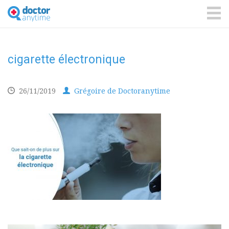
DoctorAnyTime
You
are
ME
in
good
hands!
cigarette électronique
26/11/2019
Grégoire de Doctoranytime