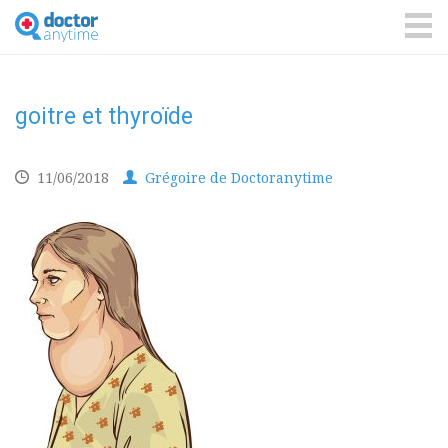
DoctorAnyTime
You
are
ME
in
good
hands!
goitre et thyroïde
11/06/2018
Grégoire de Doctoranytime