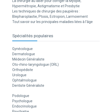
La chirurgie au laser pour corriger la Myopie,
Hypermétropie, Astigmatisme et Presbytie
Les techniques de chirurgie des paupières :
Blepharoplastie, Ptosis, Ectropion, Larmoiement
Tout savoir sur les principales maladies liées à l’âge
Spécialités populaires
Gynécologue
Dermatologue
Médecin Généraliste
Oto-rhino-laryngologue (ORL)
Orthopédiste
Urologue
Ophtalmologue
Dentiste Généraliste
Podologue
Psychologue
Endocrinologue
Psychiatre