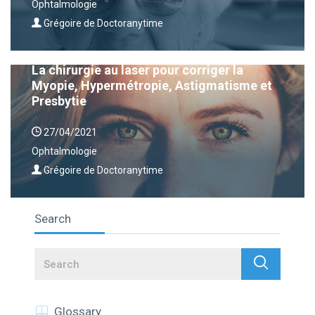
Ophtalmologie
Grégoire de Doctoranytime
La chirurgie au laser pour corriger la
Myopie, Hypermétropie, Astigmatisme et
Presbytie
27/04/2021
Ophtalmologie
Grégoire de Doctoranytime
Search
Search
Glossary