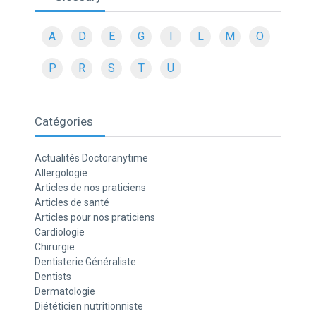
A
D
E
G
I
L
M
O
P
R
S
T
U
Catégories
Actualités Doctoranytime
Allergologie
Articles de nos praticiens
Articles de santé
Articles pour nos praticiens
Cardiologie
Chirurgie
Dentisterie Généraliste
Dentists
Dermatologie
Diététicien nutritionniste