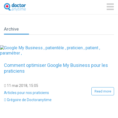
DoctorAnyTime
You
are
ME
in
good
hands!
Archive
Comment optimiser Google My Business pour les
praticiens
11 mai 2018, 15:05
Read more
Articles pour nos praticiens
Grégoire de Doctoranytime