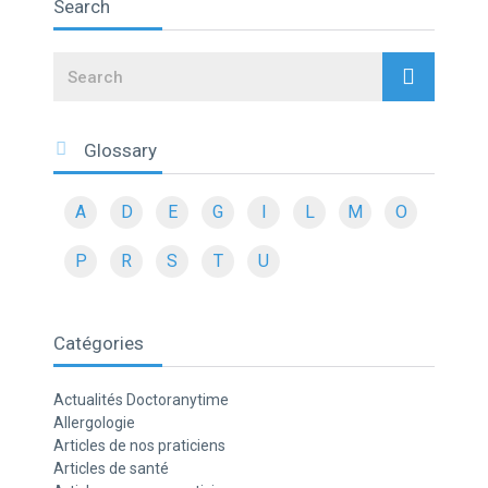
Search
Search
Glossary
A
D
E
G
I
L
M
O
P
R
S
T
U
Catégories
Actualités Doctoranytime
Allergologie
Articles de nos praticiens
Articles de santé