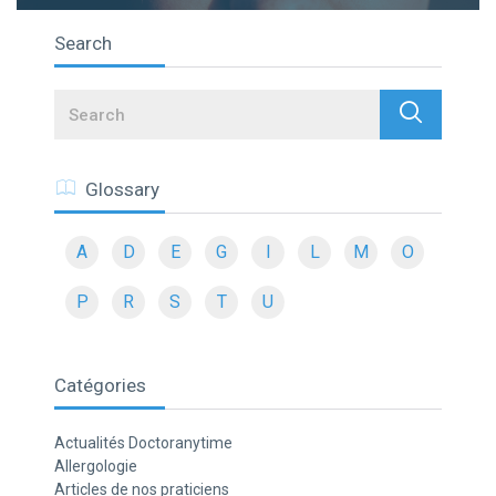
Search
Search
Glossary
A
D
E
G
I
L
M
O
P
R
S
T
U
Catégories
Actualités Doctoranytime
Allergologie
Articles de nos praticiens