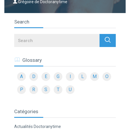
Grégoire de Doctoranytime
Search
Search
Glossary
A
D
E
G
I
L
M
O
P
R
S
T
U
Catégories
Actualités Doctoranytime