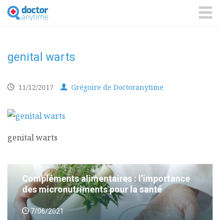
DoctorAnyTime
You
are
ME
in
good
hands!
genital warts
11/12/2017
Grégoire de Doctoranytime
genital warts
Compléments alimentaires : l’importance
des micronutriments pour la santé
7/06/2021