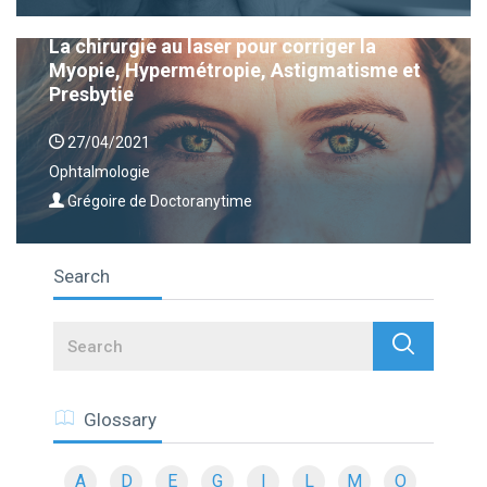
La chirurgie au laser pour corriger la
Myopie, Hypermétropie, Astigmatisme et
Presbytie
27/04/2021
Ophtalmologie
Grégoire de Doctoranytime
Search
Search
Glossary
A
D
E
G
I
L
M
O