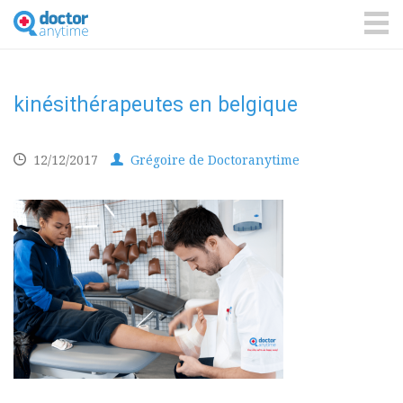
DoctorAnyTime
You
are
ME
in
good
hands!
kinésithérapeutes en belgique
12/12/2017
Grégoire de Doctoranytime