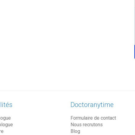
lités
Doctoranytime
logue
Formulaire de contact
ologue
Nous recrutons
re
Blog