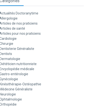
Catégories
Actualités Doctoranytime
Allergologie
Articles de nos praticiens
Articles de santé
Articles pour nos praticiens
Cardiologie
Chirurgie
Dentisterie Généraliste
Dentists
Dermatologie
Diététicien nutritionniste
Encyclopédie médicale
Gastro-entérologie
Gynécologie
Kinésithérapie-Ostéopathie
Médecine Généraliste
Neurologie
Ophtalmologie
Orthopédie