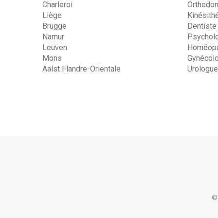
Charleroi
Orthodon
Liège
Kinésith
Brugge
Dentiste
Namur
Psychol
Leuven
Homéopa
Mons
Gynécol
Aalst Flandre-Orientale
Urologue
©