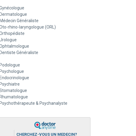
Gynécologue
Dermatologue
Médecin Généraliste
Oto-rhino-laryngologue (ORL)
Orthopédiste
Urologue
Ophtalmologue
Dentiste Généraliste
Podologue
Psychologue
Endocrinologue
Psychiatre
Stomatologue
Rhumatologue
Psychothérapeute & Psychanalyste
CHERCHEZ-VOUS UN MEDECIN?