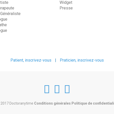
tiste
Widget
érapeute
Presse
 Généraliste
ogue
the
ogue
Patient, inscrivez-vous
|
Praticien, inscrivez-vous
DoctorAnyTim
DoctorAnyT
DoctorAn
at
at
at
 2017 Doctoranytime
Conditions générales
Politique de confidential