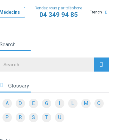
Rendez-vous par téléphone
Médecins
French
04 349 94 85
Search
Search
Glossary
A
D
E
G
I
L
M
O
P
R
S
T
U