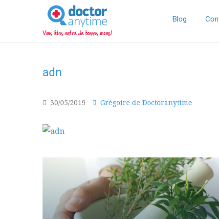
DoctorAnyTime
You
are
Blog
Con
in
good
hands!
adn
30/05/2019
Grégoire de Doctoranytime