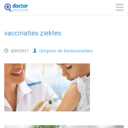
DoctorAnyTime
You
are
ME
in
good
hands!
vaccinaties ziektes
4/09/2017
Grégoire de Doctoranytime