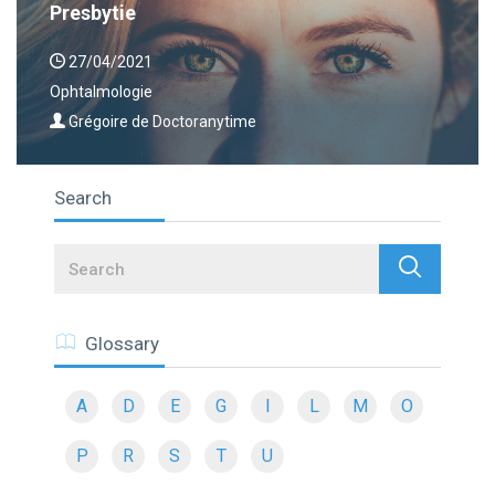
Presbytie
27/04/2021
Ophtalmologie
Grégoire de Doctoranytime
Search
Search
Glossary
A
D
E
G
I
L
M
O
P
R
S
T
U