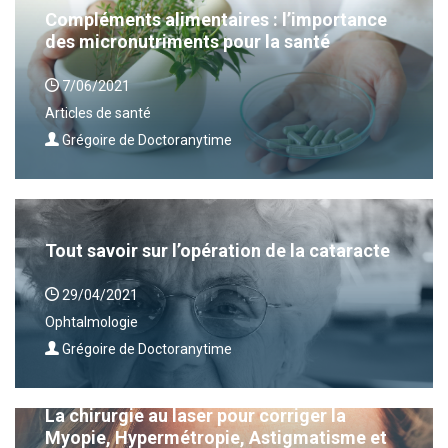
Compléments alimentaires : l’importance
des micronutriments pour la santé
7/06/2021
Articles de santé
Grégoire de Doctoranytime
Tout savoir sur l’opération de la cataracte
29/04/2021
Ophtalmologie
Grégoire de Doctoranytime
La chirurgie au laser pour corriger la
Myopie, Hypermétropie, Astigmatisme et