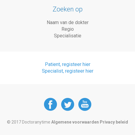
Zoeken op
Naam van de dokter
Regio
Specialisatie
Patient, registeer hier
Specialist, registeer hier
DoctorAnyTime
DoctorAnyT
DoctorAn
at
at
at
© 2017 Doctoranytime
Algemene voorwaarden
Privacy beleid