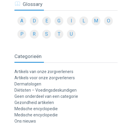
Glossary
A
D
E
G
I
L
M
O
P
R
S
T
U
Categorieën
Artikels van onze zorgverleners
Artikels voor onze zorgverleners
Dermatologen
Diëtisten – Voedingsdeskundigen
Geen onderdeel van een categorie
Gezondheid artikelen
Medische encyclopedie
Medische encyclopedie
Ons nieuws