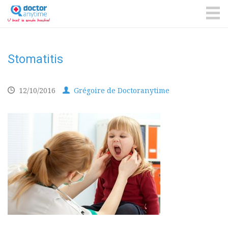
DoctorAnyTime
You
are
ME
in
good
hands!
Stomatitis
12/10/2016
Grégoire de Doctoranytime