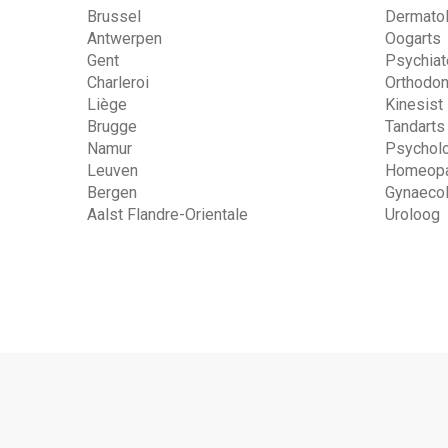
Brussel
Dermato
Antwerpen
Oogarts
Gent
Psychiat
Charleroi
Orthodon
Liège
Kinesist
Brugge
Tandarts
Namur
Psychol
Leuven
Homeopa
Bergen
Gynaeco
Aalst Flandre-Orientale
Uroloog