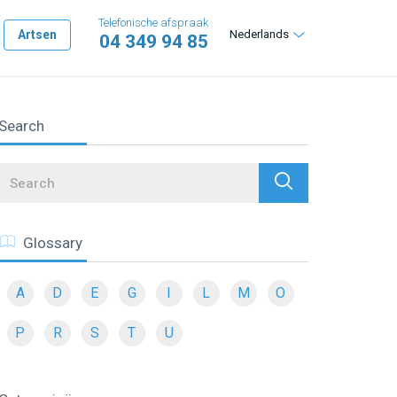
Telefonische afspraak
Artsen
Nederlands
04 349 94 85
Search
Search
Glossary
A
D
E
G
I
L
M
O
P
R
S
T
U