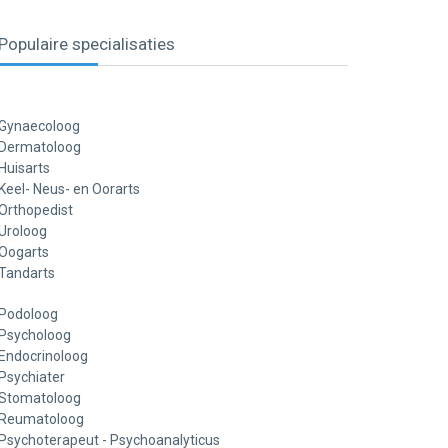
Populaire specialisaties
Gynaecoloog
Dermatoloog
Huisarts
Keel- Neus- en Oorarts
Orthopedist
Uroloog
Oogarts
Tandarts
Podoloog
Psycholoog
Endocrinoloog
Psychiater
Stomatoloog
Reumatoloog
Psychoterapeut - Psychoanalyticus