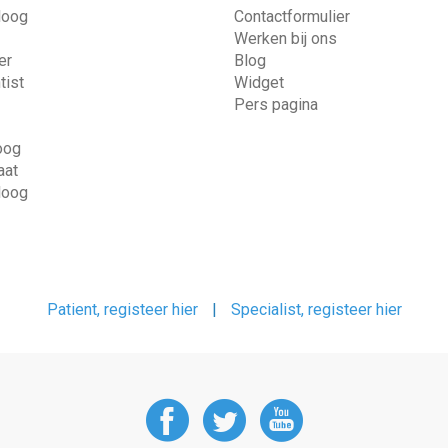
loog
Contactformulier
Werken bij ons
er
Blog
tist
Widget
Pers pagina
oog
at
loog
Patient, registeer hier
|
Specialist, registeer hier
DoctorAnyTime
DoctorAnyT
DoctorAn