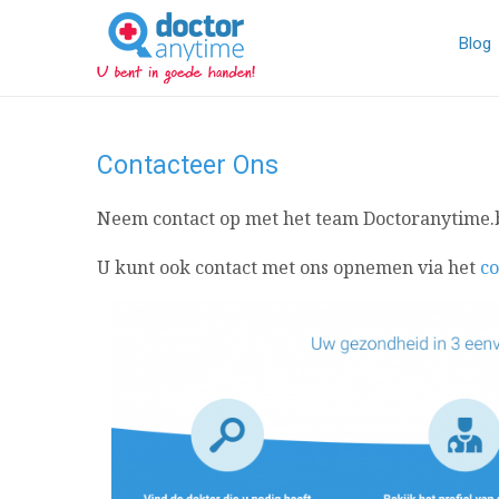
DoctorAnyTime
You
are
Blog
in
good
hands!
Contacteer Ons
Neem contact op met het team Doctoranytime.b
U kunt ook contact met ons opnemen via het
co