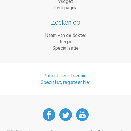
Widget
Pers pagina
Zoeken op
Naam van de dokter
Regio
Specialisatie
Patient, registeer hier
Specialist, registeer hier
DoctorAnyTime
DoctorAnyT
DoctorAn
at
at
at