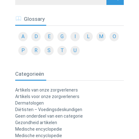
Glossary
A
D
E
G
I
L
M
O
P
R
S
T
U
Categorieën
Artikels van onze zorgverleners
Artikels voor onze zorgverleners
Dermatologen
Diëtisten – Voedingsdeskundigen
Geen onderdeel van een categorie
Gezondheid artikelen
Medische encyclopedie
Medische encyclopedie