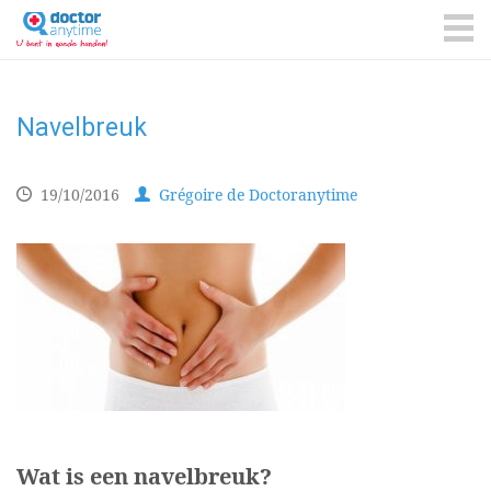
DoctorAnyTime
You
are
ME
in
good
hands!
Navelbreuk
19/10/2016
Grégoire de Doctoranytime
Wat is een navelbreuk?