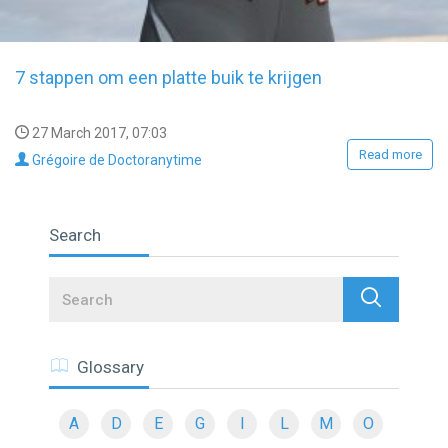
7 stappen om een platte buik te krijgen
27 March 2017, 07:03
Read more
Grégoire de Doctoranytime
Search
Search
Glossary
A
D
E
G
I
L
M
O