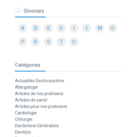
Glossary
A
D
E
G
I
L
M
O
P
R
S
T
U
Catégories
Actualités Doctoranytime
Allergologie
Articles de nos praticiens
Articles de santé
Articles pour nos praticiens
Cardiologie
Chirurgie
Dentisterie Généraliste
Dentists