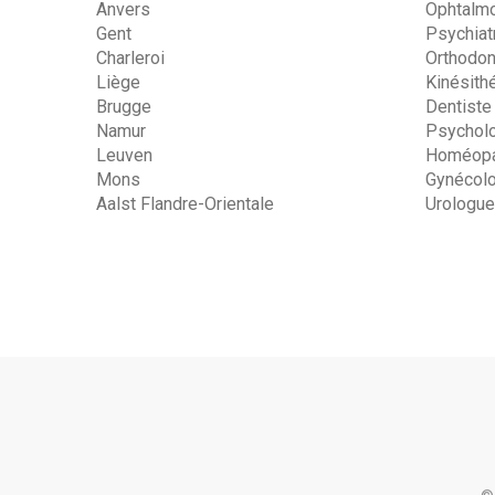
Anvers
Ophtalm
Gent
Psychiat
Charleroi
Orthodon
Liège
Kinésith
Brugge
Dentiste
Namur
Psychol
Leuven
Homéopa
Mons
Gynécol
Aalst Flandre-Orientale
Urologue