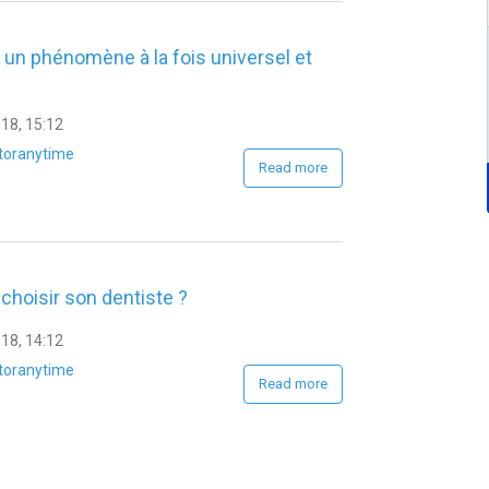
: un phénomène à la fois universel et
18, 15:12
toranytime
Read more
hoisir son dentiste ?
18, 14:12
toranytime
Read more