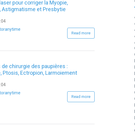
laser pour corriger la Myopie,
 Astigmatisme et Presbytie
1:04
toranytime
Read more
de chirurgie des paupières :
, Ptosis, Ectropion, Larmoiement
2:04
toranytime
Read more