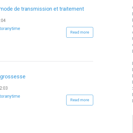
: mode de transmission et traitement
2:04
toranytime
Read more
 grossesse
2:03
toranytime
Read more