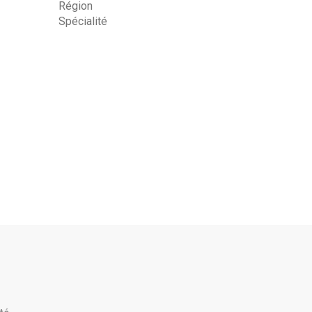
Région
Spécialité
ime
yTime