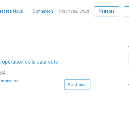
Inscrivez-vous
tactez Nous
Connexion
Patients
l’opération de la cataracte
0:04
toranytime
Read more