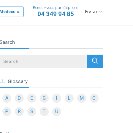
Rendez-vous par téléphone
Médecins
French
04 349 94 85
Search
Search
Glossary
A
D
E
G
I
L
M
O
P
R
S
T
U