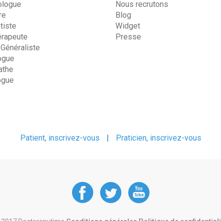
ologue
Nous recrutons
re
Blog
tiste
Widget
érapeute
Presse
 Généraliste
ogue
the
ogue
Patient, inscrivez-vous
|
Praticien, inscrivez-vous
DoctorAnyTime
DoctorAnyT
DoctorAn
at
at
at