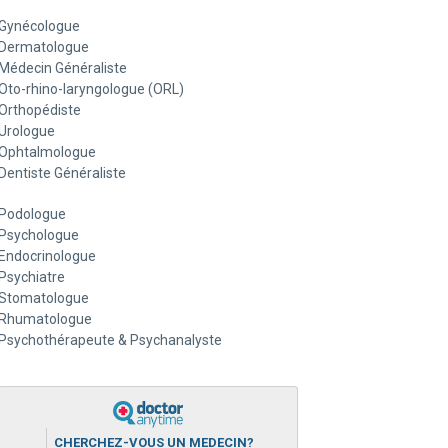
Gynécologue
Dermatologue
Médecin Généraliste
Oto-rhino-laryngologue (ORL)
Orthopédiste
Urologue
Ophtalmologue
Dentiste Généraliste
Podologue
Psychologue
Endocrinologue
Psychiatre
Stomatologue
Rhumatologue
Psychothérapeute & Psychanalyste
CHERCHEZ-VOUS UN MEDECIN?