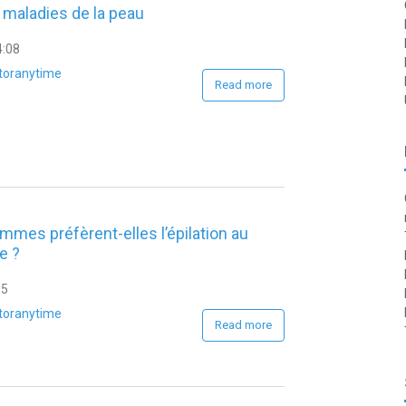
 maladies de la peau
4:08
toranytime
Read more
mmes préfèrent-elles l’épilation au
e ?
05
toranytime
Read more