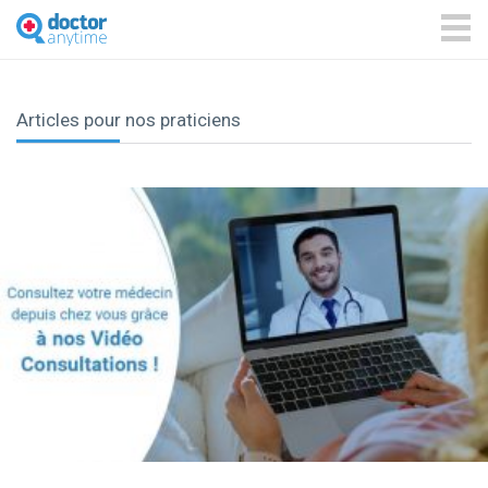
DoctorAnyTime
You
are
ME
in
good
hands!
Articles pour nos praticiens