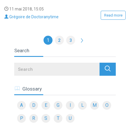
11 mai 2018, 15:05
Read more
Grégoire de Doctoranytime
1
2
3
Search
Search
Glossary
A
D
E
G
I
L
M
O
P
R
S
T
U