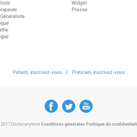
tiste
Widget
érapeute
Presse
 Généraliste
ogue
the
ogue
Patient, inscrivez-vous
|
Praticien, inscrivez-vous
DoctorAnyTime
DoctorAnyT
DoctorAn
at
at
at
 2017 Doctoranytime
Conditions générales
Politique de confidential