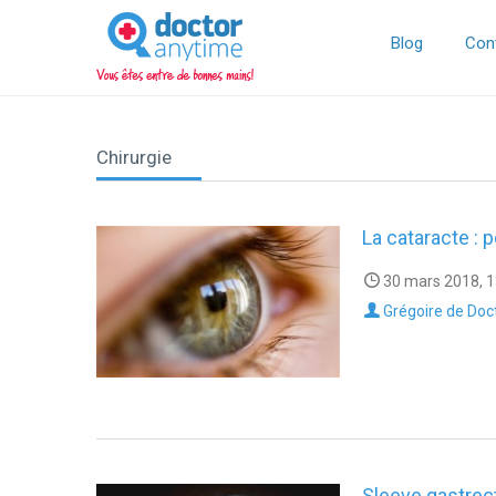
DoctorAnyTime
You
are
Blog
Con
in
good
hands!
Chirurgie
La cataracte : p
30 mars 2018, 1
Grégoire de Doc
Sleeve gastrec