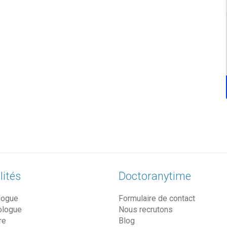
lités
Doctoranytime
logue
Formulaire de contact
ologue
Nous recrutons
re
Blog