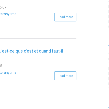
15:07
toranytime
Read more
u’est-ce que c’est et quand faut-il
05
toranytime
Read more