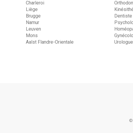
Charleroi
Orthodon
Liège
Kinésith
Brugge
Dentiste
Namur
Psychol
Leuven
Homéopa
Mons
Gynécol
Aalst Flandre-Orientale
Urologue
©