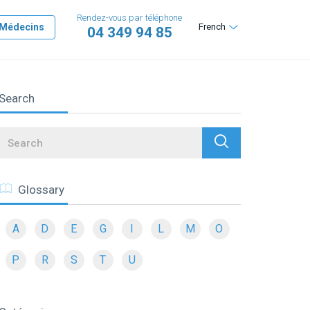
Rendez-vous par téléphone
Médecins
French
04 349 94 85
Search
Search
Glossary
A
D
E
G
I
L
M
O
P
R
S
T
U