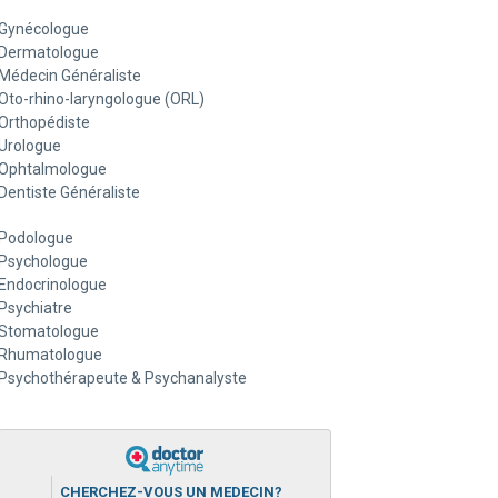
Gynécologue
Dermatologue
Médecin Généraliste
Oto-rhino-laryngologue (ORL)
Orthopédiste
Urologue
Ophtalmologue
Dentiste Généraliste
Podologue
Psychologue
Endocrinologue
Psychiatre
Stomatologue
Rhumatologue
Psychothérapeute & Psychanalyste
CHERCHEZ-VOUS UN MEDECIN?