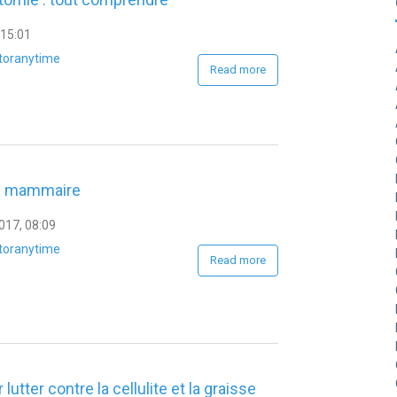
 15:01
toranytime
Read more
n mammaire
017, 08:09
toranytime
Read more
 lutter contre la cellulite et la graisse