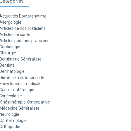
Catégories
Actualités Doctoranytime
Allergologie
Articles de nos praticiens
Articles de santé
Articles pour nos praticiens
Cardiologie
Chirurgie
Dentisterie Généraliste
Dentists
Dermatologie
Diététicien nutritionniste
Encyclopédie médicale
Gastro-entérologie
Gynécologie
Kinésithérapie-Ostéopathie
Médecine Généraliste
Neurologie
Ophtalmologie
Orthopédie