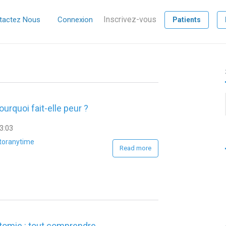
Inscrivez-vous
tactez Nous
Connexion
Patients
ourquoi fait-elle peur ?
3:03
toranytime
Read more
tomie : tout comprendre