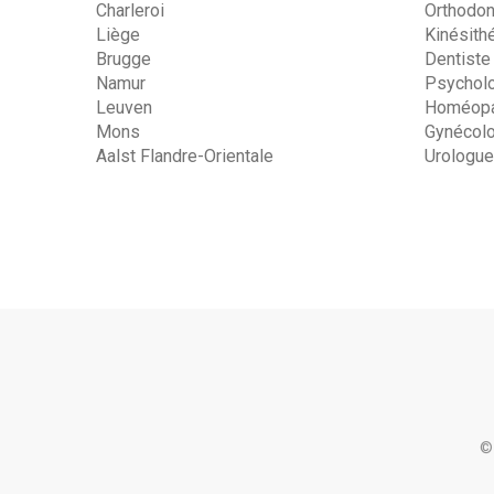
Charleroi
Orthodon
Liège
Kinésith
Brugge
Dentiste
Namur
Psychol
Leuven
Homéopa
Mons
Gynécol
Aalst Flandre-Orientale
Urologue
©