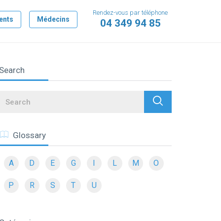
Rendez-vous par téléphone
ents
Médecins
04 349 94 85
Search
Search
Glossary
A
D
E
G
I
L
M
O
P
R
S
T
U