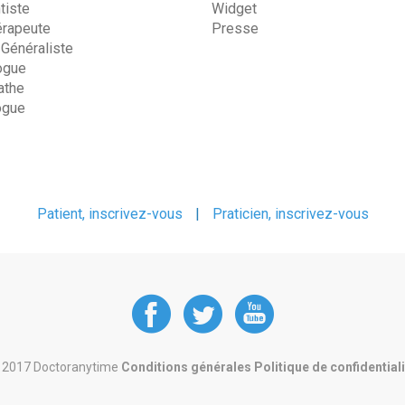
tiste
Widget
érapeute
Presse
 Généraliste
ogue
the
ogue
Patient, inscrivez-vous
|
Praticien, inscrivez-vous
DoctorAnyTime
DoctorAnyT
DoctorAn
at
at
at
 2017 Doctoranytime
Conditions générales
Politique de confidential