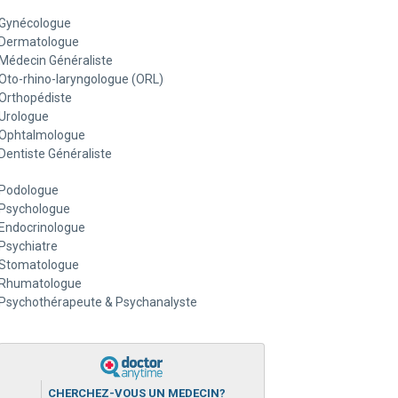
Gynécologue
Dermatologue
Médecin Généraliste
Oto-rhino-laryngologue (ORL)
Orthopédiste
Urologue
Ophtalmologue
Dentiste Généraliste
Podologue
Psychologue
Endocrinologue
Psychiatre
Stomatologue
Rhumatologue
Psychothérapeute & Psychanalyste
CHERCHEZ-VOUS UN MEDECIN?