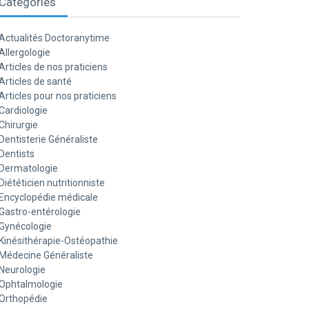
Catégories
Actualités Doctoranytime
Allergologie
Articles de nos praticiens
Articles de santé
Articles pour nos praticiens
Cardiologie
Chirurgie
Dentisterie Généraliste
Dentists
Dermatologie
Diététicien nutritionniste
Encyclopédie médicale
Gastro-entérologie
Gynécologie
Kinésithérapie-Ostéopathie
Médecine Généraliste
Neurologie
Ophtalmologie
Orthopédie