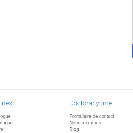
lités
Doctoranytime
logue
Formulaire de contact
ologue
Nous recrutons
re
Blog