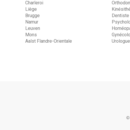
Charleroi
Orthodon
Liège
Kinésith
Brugge
Dentiste
Namur
Psychol
Leuven
Homéopa
Mons
Gynécol
Aalst Flandre-Orientale
Urologue
©