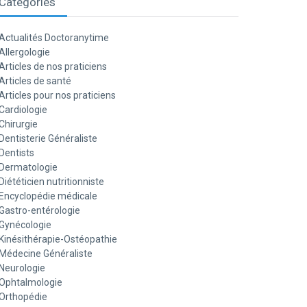
Catégories
Actualités Doctoranytime
Allergologie
Articles de nos praticiens
Articles de santé
Articles pour nos praticiens
Cardiologie
Chirurgie
Dentisterie Généraliste
Dentists
Dermatologie
Diététicien nutritionniste
Encyclopédie médicale
Gastro-entérologie
Gynécologie
Kinésithérapie-Ostéopathie
Médecine Généraliste
Neurologie
Ophtalmologie
Orthopédie