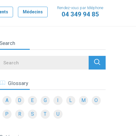
Rendez-vous par téléphone
ents
Médecins
04 349 94 85
Search
Search
Glossary
A
D
E
G
I
L
M
O
P
R
S
T
U