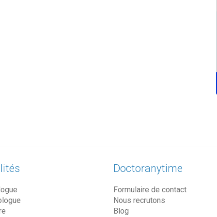
lités
Doctoranytime
logue
Formulaire de contact
ologue
Nous recrutons
re
Blog