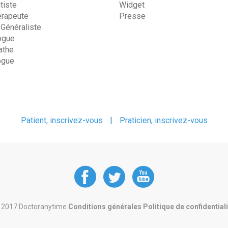
tiste
Widget
érapeute
Presse
 Généraliste
ogue
the
ogue
Patient, inscrivez-vous
|
Praticien, inscrivez-vous
DoctorAnyTime
DoctorAnyT
DoctorAn
at
at
at
 2017 Doctoranytime
Conditions générales
Politique de confidential