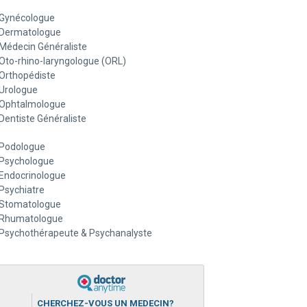
Gynécologue
Dermatologue
Médecin Généraliste
Oto-rhino-laryngologue (ORL)
Orthopédiste
Urologue
Ophtalmologue
Dentiste Généraliste
Podologue
Psychologue
Endocrinologue
Psychiatre
Stomatologue
Rhumatologue
Psychothérapeute & Psychanalyste
CHERCHEZ-VOUS UN MEDECIN?