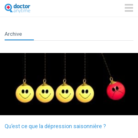
DoctorAnyTime
You
are
ME
in
good
hands!
Archive
Qu’est ce que la dépression saisonnière ?