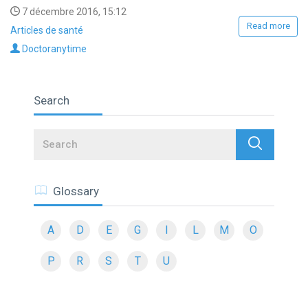
7 décembre 2016, 15:12
Read more
Articles de santé
Doctoranytime
Search
Search
Glossary
A
D
E
G
I
L
M
O
P
R
S
T
U