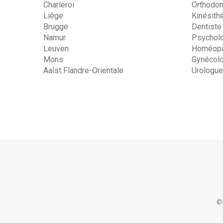
Charleroi
Orthodon
Liège
Kinésith
Brugge
Dentiste
Namur
Psychol
Leuven
Homéopa
Mons
Gynécol
Aalst Flandre-Orientale
Urologue
©