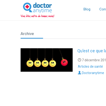
DoctorAnyTime
You
are
Blog
Con
in
good
hands!
Archive
Qu’est ce que l
7 décembre 201
Articles de santé
Doctoranytime