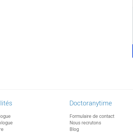
lités
Doctoranytime
logue
Formulaire de contact
ologue
Nous recrutons
re
Blog