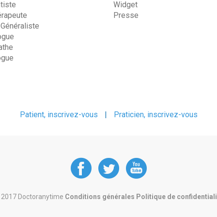
tiste
Widget
érapeute
Presse
 Généraliste
ogue
the
ogue
Patient, inscrivez-vous
|
Praticien, inscrivez-vous
DoctorAnyTime
DoctorAnyT
DoctorAn
at
at
at
 2017 Doctoranytime
Conditions générales
Politique de confidential