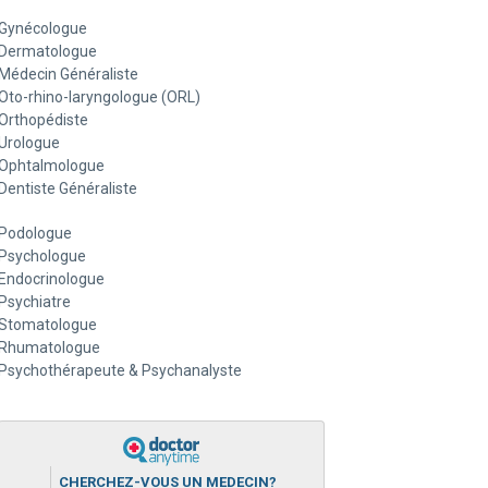
Gynécologue
Dermatologue
Médecin Généraliste
Oto-rhino-laryngologue (ORL)
Orthopédiste
Urologue
Ophtalmologue
Dentiste Généraliste
Podologue
Psychologue
Endocrinologue
Psychiatre
Stomatologue
Rhumatologue
Psychothérapeute & Psychanalyste
CHERCHEZ-VOUS UN MEDECIN?