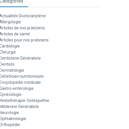
Catégories
Actualités Doctoranytime
Allergologie
Articles de nos praticiens
Articles de santé
Articles pour nos praticiens
Cardiologie
Chirurgie
Dentisterie Généraliste
Dentists
Dermatologie
Diététicien nutritionniste
Encyclopédie médicale
Gastro-entérologie
Gynécologie
Kinésithérapie-Ostéopathie
Médecine Généraliste
Neurologie
Ophtalmologie
Orthopédie