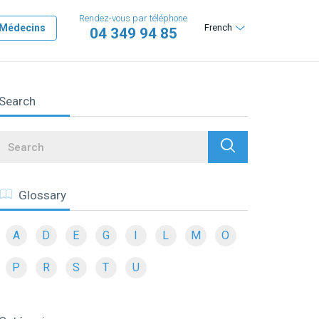
Rendez-vous par téléphone
Médecins
French
04 349 94 85
Search
Search
Glossary
A
D
E
G
I
L
M
O
P
R
S
T
U