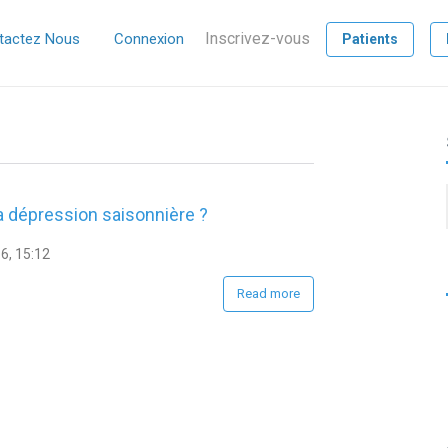
Inscrivez-vous
tactez Nous
Connexion
Patients
a dépression saisonnière ?
6, 15:12
Read more