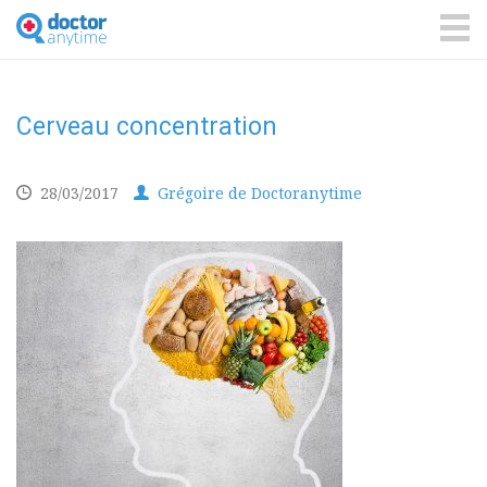
DoctorAnyTime
You
are
ME
in
good
hands!
Cerveau concentration
28/03/2017
Grégoire de Doctoranytime