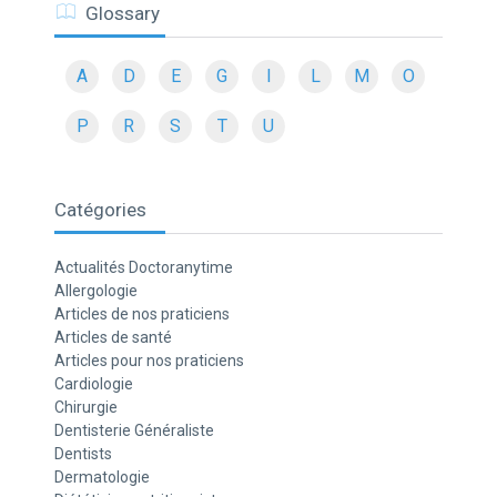
Glossary
A
D
E
G
I
L
M
O
P
R
S
T
U
Catégories
Actualités Doctoranytime
Allergologie
Articles de nos praticiens
Articles de santé
Articles pour nos praticiens
Cardiologie
Chirurgie
Dentisterie Généraliste
Dentists
Dermatologie