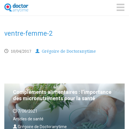
DoctorAnyTime
You
are
ME
in
good
hands!
ventre-femme-2
10/04/2017
Grégoire de Doctoranytime
Compléments alimentaires : l’importance
des micronutriments pour la santé
7/06/2021
Articles de santé
Grégoire de Doctoranytime