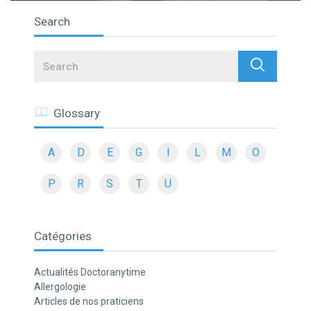
Search
Search
Glossary
A
D
E
G
I
L
M
O
P
R
S
T
U
Catégories
Actualités Doctoranytime
Allergologie
Articles de nos praticiens