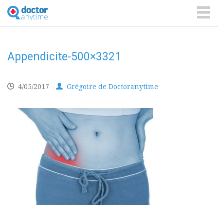
DoctorAnyTime
You
are
ME
in
good
hands!
Appendicite-500×3321
4/05/2017
Grégoire de Doctoranytime