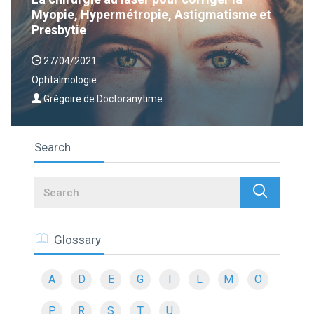
Myopie, Hypermétropie, Astigmatisme et
Presbytie
27/04/2021
Ophtalmologie
Grégoire de Doctoranytime
Search
Search
Glossary
A
D
E
G
I
L
M
O
P
R
S
T
U