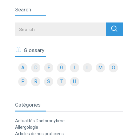
Search
Search
Glossary
A
D
E
G
I
L
M
O
P
R
S
T
U
Catégories
Actualités Doctoranytime
Allergologie
Articles de nos praticiens