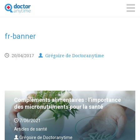
DoctorAnyTime
You
are
ME
in
good
hands!
fr-banner
20/04/2017
Grégoire de Doctoranytime
Compléments alimentaires : l’importance
des micronutriments pour la santé
7/06/2021
Articles de santé
Grégoire de Doctoranytime