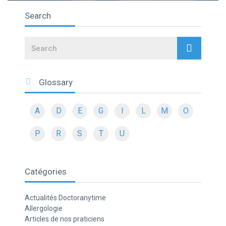
Search
Search
Glossary
A
D
E
G
I
L
M
O
P
R
S
T
U
Catégories
Actualités Doctoranytime
Allergologie
Articles de nos praticiens