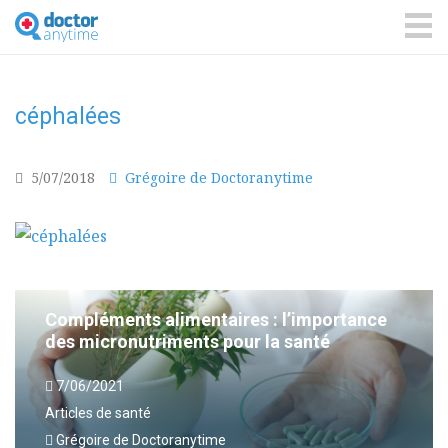
DoctorAnyTime
You
are
ME
in
good
hands!
céphalées
5/07/2018
Grégoire de Doctoranytime
Compléments alimentaires : l’importance
des micronutriments pour la santé
7/06/2021
Articles de santé
Grégoire de Doctoranytime