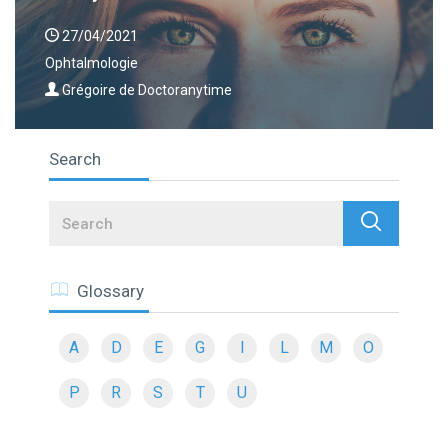
27/04/2021
Ophtalmologie
Grégoire de Doctoranytime
Search
Search
Glossary
A
D
E
G
I
L
M
O
P
R
S
T
U