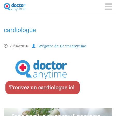
DoctorAnyTime
You
are
ME
in
good
hands!
cardiologue
20/04/2018
Grégoire de Doctoranytime
Compléments alimentaires : l’importance