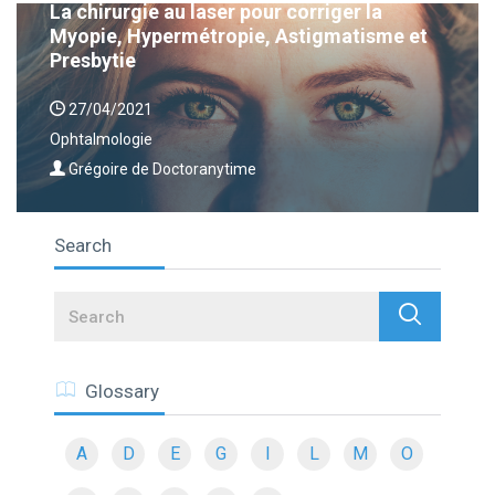
La chirurgie au laser pour corriger la
Myopie, Hypermétropie, Astigmatisme et
Presbytie
27/04/2021
Ophtalmologie
Grégoire de Doctoranytime
Search
Search
Glossary
A
D
E
G
I
L
M
O