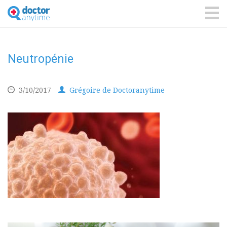
DoctorAnyTime
You
are
ME
in
good
hands!
Neutropénie
3/10/2017
Grégoire de Doctoranytime