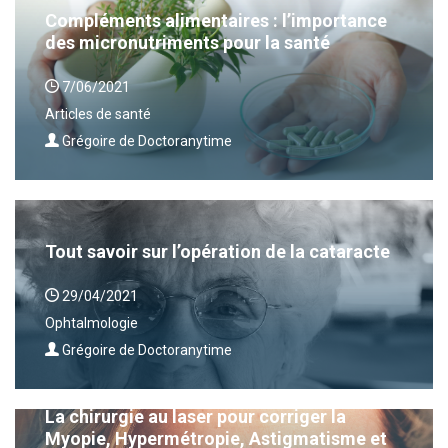
Compléments alimentaires : l’importance
des micronutriments pour la santé
7/06/2021
Articles de santé
Grégoire de Doctoranytime
Tout savoir sur l’opération de la cataracte
29/04/2021
Ophtalmologie
Grégoire de Doctoranytime
La chirurgie au laser pour corriger la
Myopie, Hypermétropie, Astigmatisme et