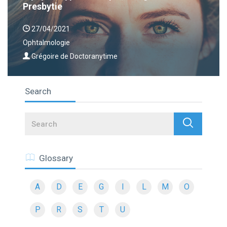
Presbytie
27/04/2021
Ophtalmologie
Grégoire de Doctoranytime
Search
Search
Glossary
A
D
E
G
I
L
M
O
P
R
S
T
U