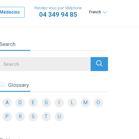
Rendez-vous par téléphone
Médecins
French
04 349 94 85
Search
Search
Glossary
A
D
E
G
I
L
M
O
P
R
S
T
U