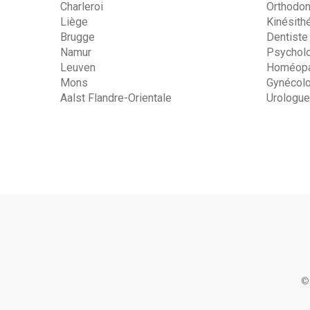
Charleroi
Orthodon
Liège
Kinésith
Brugge
Dentiste
Namur
Psychol
Leuven
Homéopa
Mons
Gynécol
Aalst Flandre-Orientale
Urologue
©