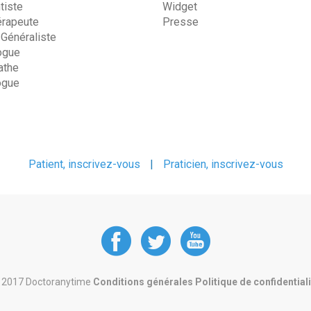
tiste
Widget
érapeute
Presse
 Généraliste
ogue
the
ogue
Patient, inscrivez-vous
|
Praticien, inscrivez-vous
DoctorAnyTime
DoctorAnyT
DoctorAn
at
at
at
 2017 Doctoranytime
Conditions générales
Politique de confidential