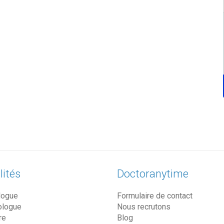
lités
Doctoranytime
logue
Formulaire de contact
ologue
Nous recrutons
re
Blog