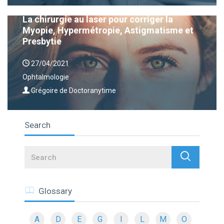
La chirurgie au laser pour corriger la
Myopie, Hypermétropie, Astigmatisme et
Presbytie
27/04/2021
Ophtalmologie
Grégoire de Doctoranytime
Search
Search
Glossary
A
D
E
G
I
L
M
O