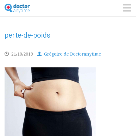
DoctorAnyTime
You
are
ME
in
good
hands!
perte-de-poids
21/10/2019
Grégoire de Doctoranytime