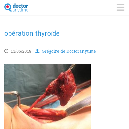
DoctorAnyTime
You
are
ME
in
good
hands!
opération thyroïde
11/06/2018
Grégoire de Doctoranytime