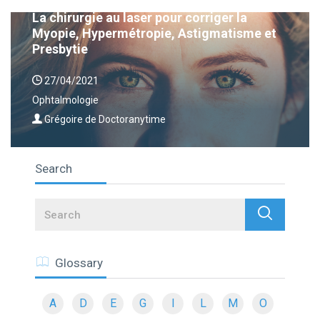
La chirurgie au laser pour corriger la
Myopie, Hypermétropie, Astigmatisme et
Presbytie
27/04/2021
Ophtalmologie
Grégoire de Doctoranytime
Search
Search
Glossary
A
D
E
G
I
L
M
O