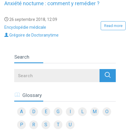
Anxiété nocturne : comment y remédier ?
26 septembre 2018, 12:09
Read more
Encyclopédie médicale
Grégoire de Doctoranytime
Search
Search
Glossary
A
D
E
G
I
L
M
O
P
R
S
T
U