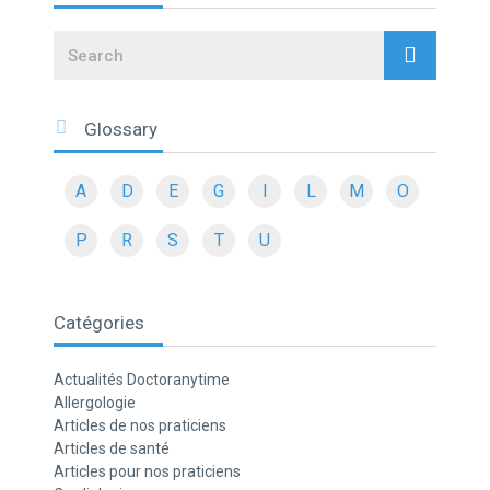
Search
Glossary
A
D
E
G
I
L
M
O
P
R
S
T
U
Catégories
Actualités Doctoranytime
Allergologie
Articles de nos praticiens
Articles de santé
Articles pour nos praticiens