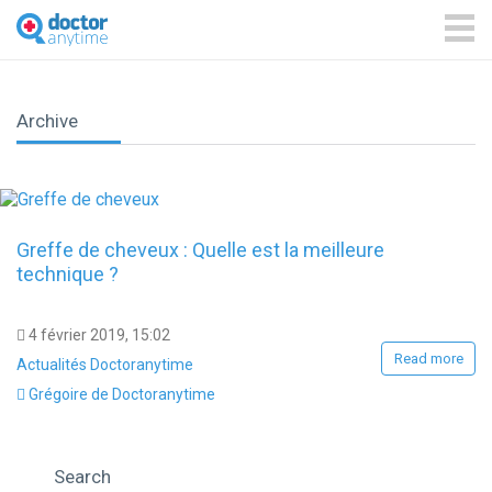
DoctorAnyTime
You
are
ME
in
good
hands!
Archive
Greffe de cheveux : Quelle est la meilleure
technique ?
4 février 2019, 15:02
Read more
Actualités Doctoranytime
Grégoire de Doctoranytime
Search