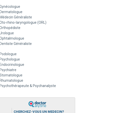
Gynécologue
Dermatologue
Médecin Généraliste
Oto-rhino-laryngologue (ORL)
Orthopédiste
Urologue
Ophtalmologue
Dentiste Généraliste
Podologue
Psychologue
Endocrinologue
Psychiatre
Stomatologue
Rhumatologue
Psychothérapeute & Psychanalyste
CHERCHEZ-VOUS UN MEDECIN?