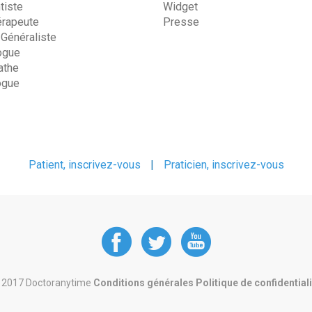
tiste
Widget
érapeute
Presse
 Généraliste
ogue
the
ogue
Patient, inscrivez-vous
|
Praticien, inscrivez-vous
DoctorAnyTime
DoctorAnyT
DoctorAn
at
at
at
 2017 Doctoranytime
Conditions générales
Politique de confidential