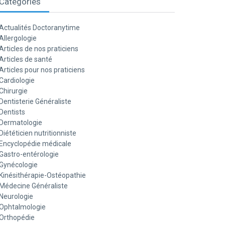
Catégories
Actualités Doctoranytime
Allergologie
Articles de nos praticiens
Articles de santé
Articles pour nos praticiens
Cardiologie
Chirurgie
Dentisterie Généraliste
Dentists
Dermatologie
Diététicien nutritionniste
Encyclopédie médicale
Gastro-entérologie
Gynécologie
Kinésithérapie-Ostéopathie
Médecine Généraliste
Neurologie
Ophtalmologie
Orthopédie