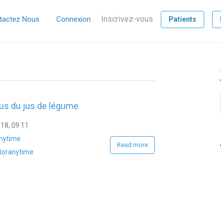
Inscrivez-vous
tactez Nous
Connexion
Patients
tus du jus de légume
18, 09:11
anytime
Read more
toranytime