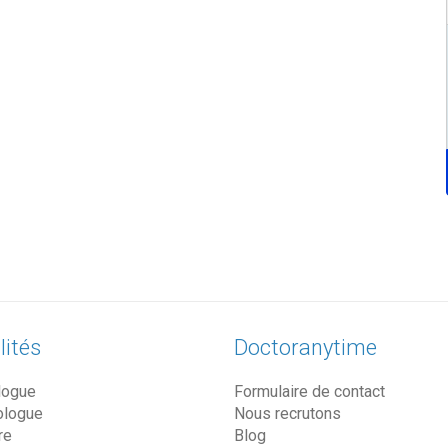
lités
Doctoranytime
logue
Formulaire de contact
ologue
Nous recrutons
re
Blog