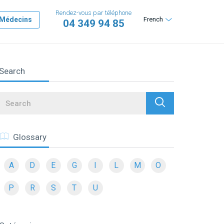
Rendez-vous par téléphone
Médecins
French
04 349 94 85
Search
Search
Glossary
A
D
E
G
I
L
M
O
P
R
S
T
U