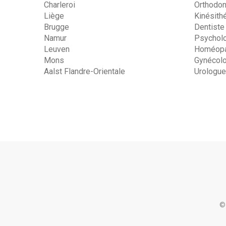
Charleroi
Orthodon
Liège
Kinésith
Brugge
Dentiste
Namur
Psychol
Leuven
Homéopa
Mons
Gynécol
Aalst Flandre-Orientale
Urologue
©