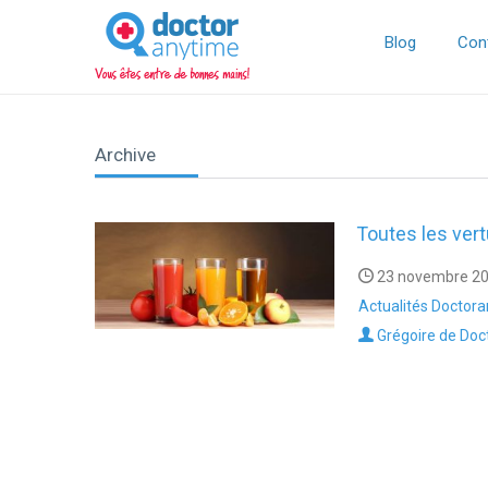
DoctorAnyTime
You
are
Blog
Con
in
good
hands!
Archive
Toutes les ver
23 novembre 20
Actualités Doctor
Grégoire de Doc