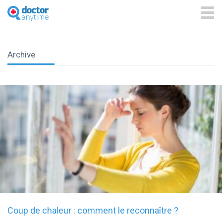
DoctorAnyTime
You
are
ME
in
good
hands!
Archive
Coup de chaleur : comment le reconnaître ?