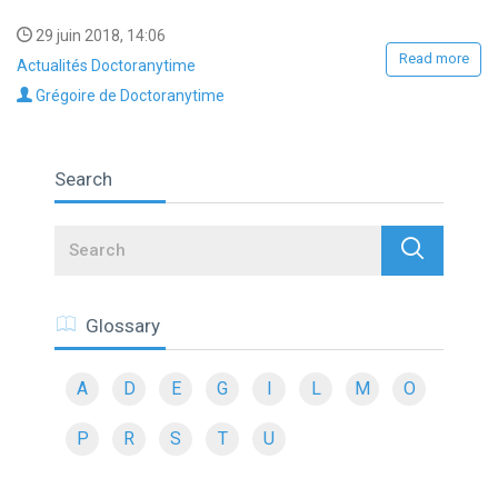
29 juin 2018, 14:06
Read more
Actualités Doctoranytime
Grégoire de Doctoranytime
Search
Search
Glossary
A
D
E
G
I
L
M
O
P
R
S
T
U