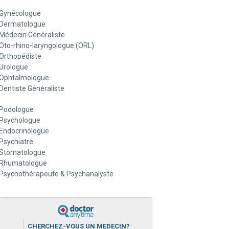
Gynécologue
Dermatologue
Médecin Généraliste
Oto-rhino-laryngologue (ORL)
Orthopédiste
Urologue
Ophtalmologue
Dentiste Généraliste
Podologue
Psychologue
Endocrinologue
Psychiatre
Stomatologue
Rhumatologue
Psychothérapeute & Psychanalyste
CHERCHEZ-VOUS UN MEDECIN?