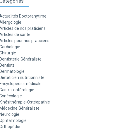
Catégories
Actualités Doctoranytime
Allergologie
Articles de nos praticiens
Articles de santé
Articles pour nos praticiens
Cardiologie
Chirurgie
Dentisterie Généraliste
Dentists
Dermatologie
Diététicien nutritionniste
Encyclopédie médicale
Gastro-entérologie
Gynécologie
Kinésithérapie-Ostéopathie
Médecine Généraliste
Neurologie
Ophtalmologie
Orthopédie