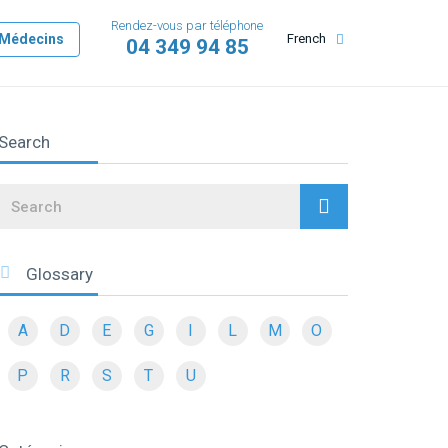
Rendez-vous par téléphone
Médecins
French
04 349 94 85
Search
Search
Glossary
A
D
E
G
I
L
M
O
P
R
S
T
U