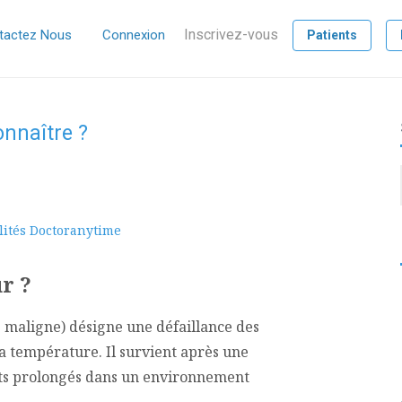
Inscrivez-vous
tactez Nous
Connexion
Patients
nnaître ?
lités Doctoranytime
ur ?
 maligne) désigne une défaillance des
a température. Il survient après une
orts prolongés dans un environnement