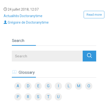
24 juillet 2018, 12:07
Read more
Actualités Doctoranytime
Grégoire de Doctoranytime
Search
Search
Glossary
A
D
E
G
I
L
M
O
P
R
S
T
U