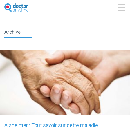
DoctorAnyTime
You
are
ME
in
good
hands!
Archive
Alzheimer : Tout savoir sur cette maladie