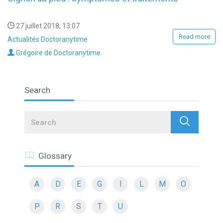
27 juillet 2018, 13:07
Read more
Actualités Doctoranytime
Grégoire de Doctoranytime
Search
Search
Glossary
A
D
E
G
I
L
M
O
P
R
S
T
U